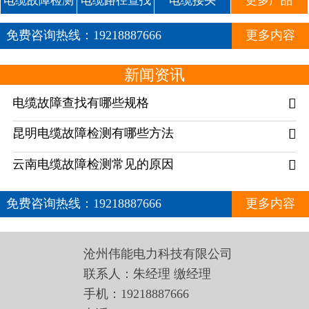
电缆故障检测
电缆路径查找
电缆接头
更多产品
免费咨询热线：
19218887666
更多内容
新闻资讯
电缆故障查找有哪些规格

昆明电缆故障检测有哪些方法

云南电缆故障检测常见的原因

免费咨询热线：
19218887666
更多内容
沧州伟能电力科技有限公司
联系人：朱经理 缴经理
手机：19218887666